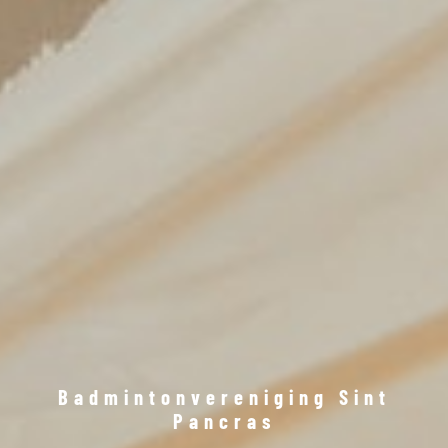
Badmintonvereniging Sint
Pancras