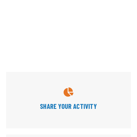
veniam, quis nostrud exercitation.
LEARN MORE ABOUT AVADA
SHARE YOUR ACTIVITY